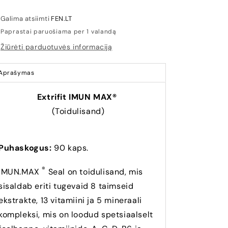
Galima atsiimti
FEN.LT
Paprastai paruošiama per 1 valandą
Žiūrėti parduotuvės informaciją
Aprašymas
Extrifit IMUN MAX®
(Toidulisand)
Puhaskogus:
90 kaps.
®
IMUN.MAX
Seal on toidulisand, mis
sisaldab eriti tugevaid 8 taimseid
ekstrakte, 13 vitamiini ja 5 mineraali
kompleksi, mis on loodud spetsiaalselt