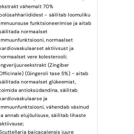
ekstrakt vähemalt 70%
polüsahhariididest - säilitab loomuliku
immuunsuse funktsioneerimise ja aitab
säilitada normaalset
immuunfunktsiooni, normaalset
kardiovaskulaarset aktiivsust ja
normaalset vere kolesterooli;
Ingverijuureekstrakt (Zingiber
Officinale) (Gingeroli tase 5%) - aitab
säilitada normaalset glükeemiat,
toimida antioksüdandina, säilitab
kardiovaskulaarse ja
immuunfunktsiooni, vähendab väsinud
ja annab elujõulisuse, säilitab lihaste
aktiivsuse;
Scuttellaria baicacalensis juure