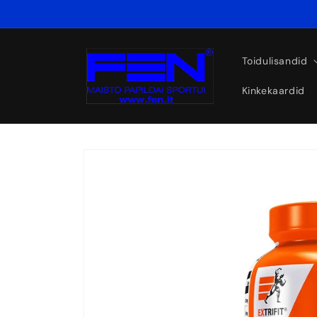
Eiti į
turinį
Toidulisandid
Kinkekaardid
Pereiti prie
informacijos
apie gaminį