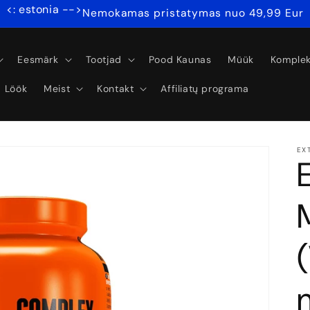
<: estonia -->
Nemokamas pristatymas nuo 49,99 Eur
Eesmärk
Tootjad
Pood Kaunas
Müük
Komplek
Löök
Meist
Kontakt
Affiliatų programa
EX