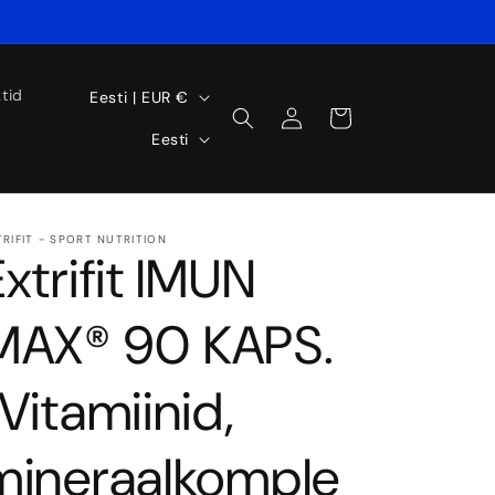
Š
tid
Eesti | EUR €
Prisijungti
Krepšelis
a
K
Eesti
l
a
i
l
s
b
TRIFIT - SPORT NUTRITION
Extrifit IMUN
/
a
r
MAX® 90 KAPS.
e
(Vitamiinid,
g
i
mineraalkomple
o