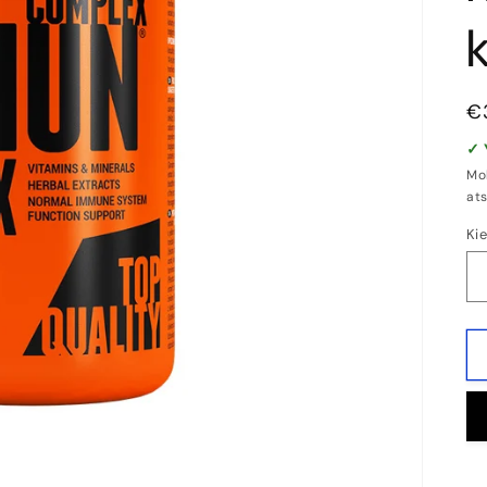
Į
€
k
✓ 
Mok
ats
Kie
Ki