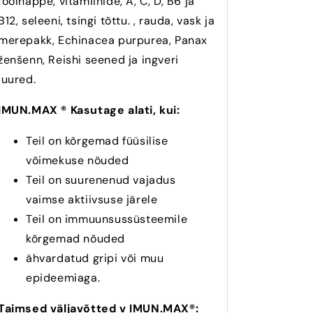
foolhappe, vitamiinide, A, C, D, B6 ja
B12, seleeni, tsingi tõttu. , rauda, ​​vask ja
merepakk, Echinacea purpurea, Panax
ženšenn, Reishi seened ja ingveri
juured.
IMUN.MAX ® Kasutage alati, kui:
Teil on kõrgemad füüsilise
võimekuse nõuded
Teil on suurenenud vajadus
vaimse aktiivsuse järele
Teil on immuunsussüsteemile
kõrgemad nõuded
ähvardatud gripi või muu
epideemiaga.
Taimsed väljavõtted v IMUN.MAX®: