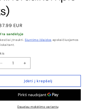
n
ks)
a
s
prasta
37.99 EUR
aina
Yra sandėlyje
esčiai įtraukti.
Siuntimo išlaidos
apskaičiuojamos
iskaitant.
kis
ekis
Sumažinti
Padidinti
Extrifit
Extrifit
IMUN
IMUN
MAX®
MAX®
Įdėti į krepšelį
90
90
KAPS.
KAPS.
(Vitamiinid,
(Vitamiinid,
mineraalkompleks)
mineraalkompleks)
kiekį
kiekį
Daugiau mokėjimo variantų