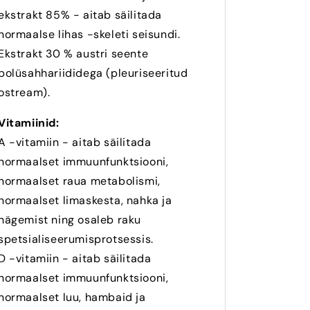
ekstrakt 85% - aitab säilitada
normaalse lihas -skeleti seisundi.
Ekstrakt 30 % austri seente
polüsahhariididega (pleuriseeritud
ostream).
Vitamiinid:
A -vitamiin - aitab säilitada
normaalset immuunfunktsiooni,
normaalset raua metabolismi,
normaalset limaskesta, nahka ja
nägemist ning osaleb raku
spetsialiseerumisprotsessis.
D -vitamiin - aitab säilitada
normaalset immuunfunktsiooni,
normaalset luu, hambaid ja