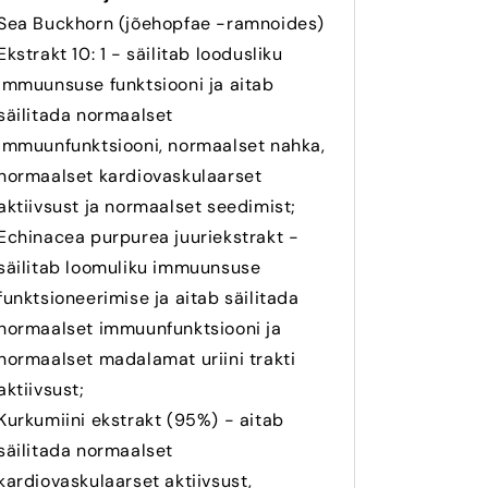
Sea Buckhorn (jõehopfae -ramnoides)
Ekstrakt 10: 1 - säilitab loodusliku
immuunsuse funktsiooni ja aitab
säilitada normaalset
immuunfunktsiooni, normaalset nahka,
normaalset kardiovaskulaarset
aktiivsust ja normaalset seedimist;
Echinacea purpurea juuriekstrakt -
säilitab loomuliku immuunsuse
funktsioneerimise ja aitab säilitada
normaalset immuunfunktsiooni ja
normaalset madalamat uriini trakti
aktiivsust;
Kurkumiini ekstrakt (95%) - aitab
säilitada normaalset
kardiovaskulaarset aktiivsust,